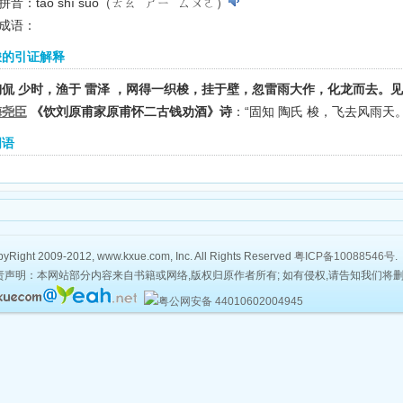
音：táo shì suō（ㄊㄠˊ ㄕㄧˋ ㄙㄨㄛ）
成语：
梭的引证解释
陶侃 少时，渔于 雷泽 ，网得一织梭，挂于壁，忽雷雨大作，化龙而去。
梅尧臣
《饮刘原甫家原甫怀二古钱劝酒》诗
：“固知 陶氏 梭，飞去风雨天。
词语
yRight 2009-2012, www.kxue.com, Inc. All Rights Reserved
粤ICP备10088546号
.
责声明：本网站部分内容来自书籍或网络,版权归原作者所有; 如有侵权,请告知我们将
粤公网安备 44010602004945