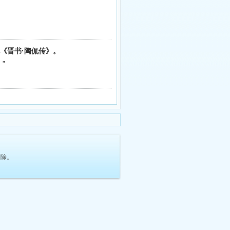
见《晋书·陶侃传》。
”
删除。