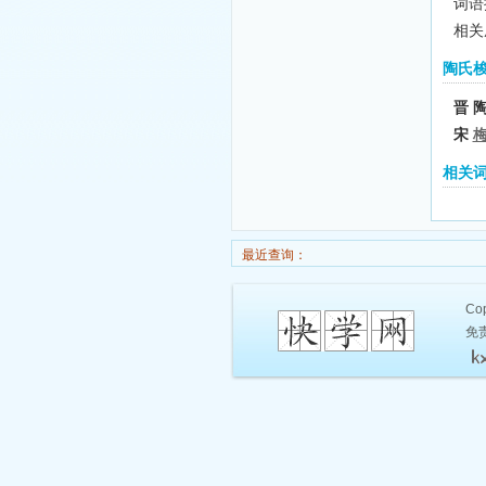
词语拼
相关
陶氏
晋 
宋
相关
最近查询：
Cop
免