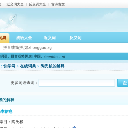
全
|
近义词大全
|
反义词大全
|
古诗古文
词典
成语大全
近义词
反义词
语、拼音或简拼;如:中国、zhongguo、zg
：
快学网
>
在线词典
>
陶氏梭的解释
更多词语查询：
梭的解释
基本信息
条目：陶氏梭