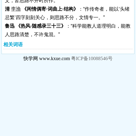
文，皆思路不开时所作。”
清
李渔
《闲情偶寄·词曲上·结构》
：“作传奇者，能以‘头绪
忌繁’四字刻刻关心，则思路不分，文情专一。”
鲁迅 《热风·随感录三十三》
：“科学能教人道理明白，能教
人思路清楚，不许鬼混。”
相关词语
快学网 www.kxue.com
粤ICP备10088546号