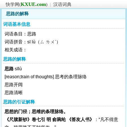
KXUE.com
快学网(
)
|
汉语词典
思路的解释
词语基本信息
词语条目：思路
词语拼音：sī lù（ㄙ ㄌㄨˋ）
相关成语：
思路的解释
思路
sīlù
[reason;train of thoughts]
思考的条理脉络
思路开阔
思路清晰
思路的引证解释
思想的门径；思维的条理脉络。
《尺牍新钞》卷七引 明 俞琬纶 《答友人书》
：“凡不得意