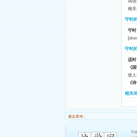
词语拼
相关
守时
守时
[sho
守时
适时
《国
使人
《诗
相关
最近查询：
Cop