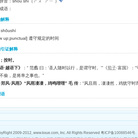
音：shǒu shí（ㄕㄡˇ ㄕㄧˊ）
成语：
的解释
shǒushí
w up;punctual]
遵守规定的时间
的引证解释
；按时。
语·越语下》
：“ 范蠡 曰：‘圣人随时以行，是谓守时。’”《
荀子
·富国》：
不偷，是将率之事也。”
·郑风·风雨》“风雨凄凄，鸡鸣喈喈” 毛 传
：“风且雨，凄凄然，鸡犹守时
词语
yRight 2009-2012, www.kxue.com, Inc. All Rights Reserved
粤ICP备10088546号
.