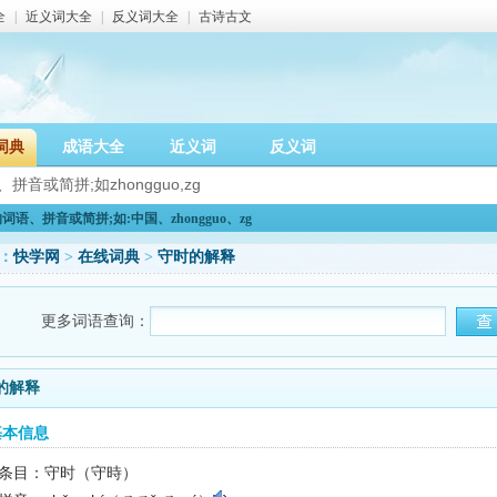
全
|
近义词大全
|
反义词大全
|
古诗古文
词典
成语大全
近义词
反义词
语、拼音或简拼;如:中国、zhongguo、zg
：
快学网
>
在线词典
>
守时的解释
更多词语查询：
的解释
基本信息
条目：守时（守時）