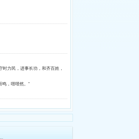
“守时力民，进事长功，和齐百姓，
而鸣，喈喈然。”