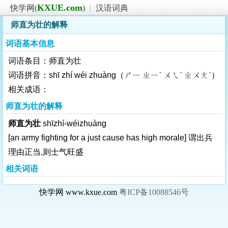
KXUE.com
快学网(
)
|
汉语词典
师直为壮的解释
词语基本信息
词语条目：师直为壮
词语拼音：shī zhí wéi zhuàng（ㄕㄧ ㄓㄧˊ ㄨㄟˊ ㄓㄨㄤˋ）
相关成语：
师直为壮的解释
师直为壮
shīzhí-wéizhuàng
[an army fighting for a just cause has high morale]
谓出兵
理由正当,则士气旺盛
相关词语
快学网 www.kxue.com
粤ICP备10088546号