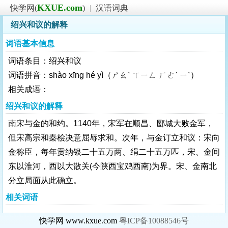
KXUE.com
快学网(
)
|
汉语词典
绍兴和议的解释
词语基本信息
词语条目：绍兴和议
词语拼音：shào xīng hé yì（ㄕㄠˋ ㄒㄧㄥ ㄏㄜˊ ㄧˋ）
相关成语：
绍兴和议的解释
南宋与金的和约。1140年，宋军在顺昌、郾城大败金军，
但宋高宗和秦桧决意屈辱求和。次年，与金订立和议：宋向
金称臣，每年贡纳银二十五万两、绢二十五万匹，宋、金间
东以淮河，西以大散关(今陕西宝鸡西南)为界。宋、金南北
分立局面从此确立。
相关词语
快学网 www.kxue.com
粤ICP备10088546号