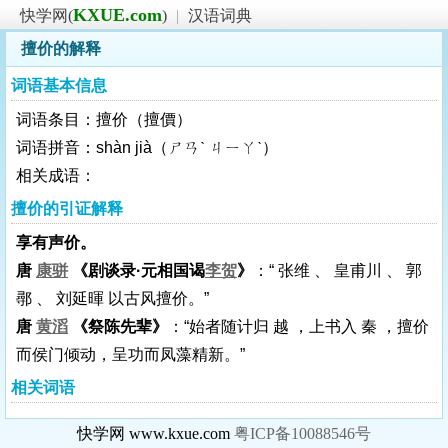
KXUE.com
快学网(
)
|
汉语词典
擅价的解释
词语基本信息
词语条目：擅价（擅價）
词语拼音：shàn jià（ㄕㄢˋ ㄐㄧㄚˋ）
相关成语：
擅价的引证解释
享有声价。
唐
康骈
《剧谈录·元相国谒
李贺
》
：“ 张维 、 皇甫川 、 郭
鄩 、 刘延暉 以古风擅价。”
唐
黄滔
《祭陈先辈》
：“始者随计归 越 ，上书入 秦 ，擅价
而侯门倾动，呈功而凤藻精新。”
相关词语
快学网 www.kxue.com
粤ICP备10088546号