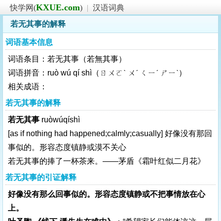
KXUE.com
快学网(
)
|
汉语词典
若无其事的解释
词语基本信息
词语条目：若无其事（若無其事）
词语拼音：ruò wú qí shì（ㄖㄨㄛˋ ㄨˊ ㄑㄧˊ ㄕㄧˋ）
相关成语：
若无其事的解释
若无其事
ruòwúqíshì
[as if nothing had happened;calmly;casually]
好像没有那回
事似的。形容态度镇静或漠不关心
若无其事的捧了一杯茶来。——茅盾《霜叶红似二月花》
若无其事的引证解释
好像没有那么回事似的。形容态度镇静或不把事情放在心
上。