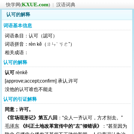
KXUE.com
快学网(
)
|
汉语词典
认可的解释
词语基本信息
词语条目：认可（認可）
词语拼音：rèn kě（ㄖㄣˋ ㄎㄜˇ）
相关成语：
认可的解释
认可
rènkě
[approve;accept;confirm]
承认,许可
没他的认可谁也不能走
认可的引证解释
同意；许可。
《官场现形记》第五八回
：“众人一齐认可，方才别去。”
毛泽东
《纠正土地改革宣传中的“左”倾错误》
：“甚至因为