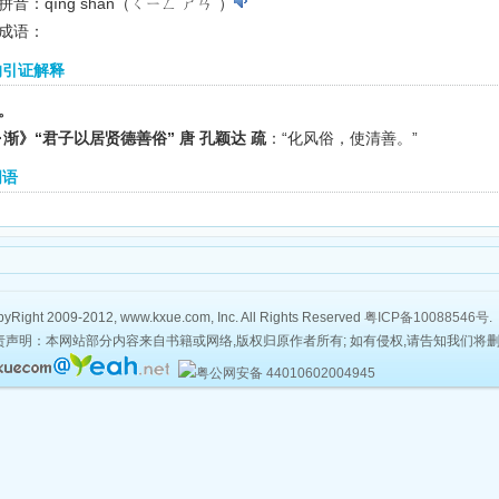
拼音：qīng shàn（ㄑㄧㄥ ㄕㄢˋ）
成语：
的引证解释
。
·渐》“君子以居贤德善俗” 唐 孔颖达 疏
：“化风俗，使清善。”
词语
yRight 2009-2012, www.kxue.com, Inc. All Rights Reserved
粤ICP备10088546号
.
责声明：本网站部分内容来自书籍或网络,版权归原作者所有; 如有侵权,请告知我们将
粤公网安备 44010602004945