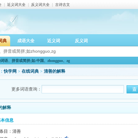
全
|
近义词大全
|
反义词大全
|
古诗古文
词典
成语大全
近义词
反义词
语、拼音或简拼;如:中国、zhongguo、zg
：
快学网
>
在线词典
>
清善的解释
更多词语查询：
的解释
基本信息
条目：清善