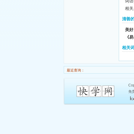
词语
相关
清善
美好
《易
相关
最近查询：
Cop
免