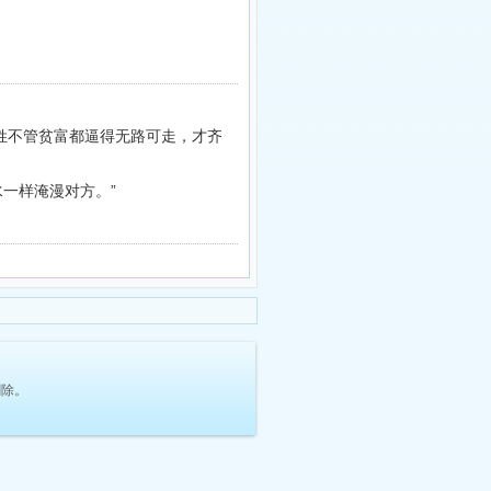
姓不管贫富都逼得无路可走，才齐
一样淹漫对方。”
删除。