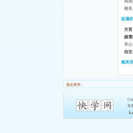
词语
相关
起漫
方言
姚雪
齐心
自注
相关
最近查询：
Cop
免