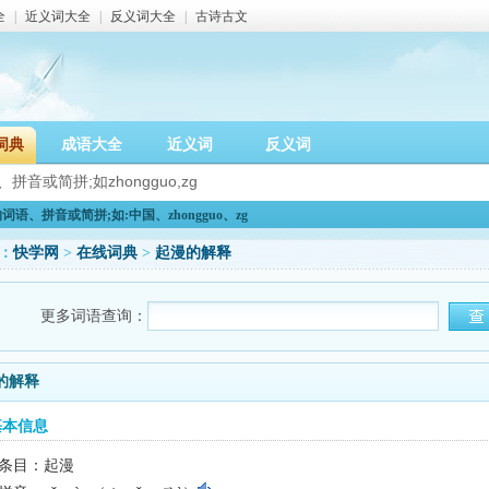
全
|
近义词大全
|
反义词大全
|
古诗古文
词典
成语大全
近义词
反义词
语、拼音或简拼;如:中国、zhongguo、zg
：
快学网
>
在线词典
>
起漫的解释
更多词语查询：
的解释
基本信息
条目：起漫