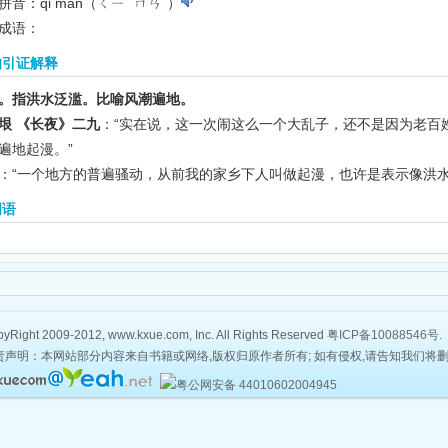
拼音：qǐ màn（ㄑㄧˇ ㄇㄢˋ）
成语：
的引证解释
。指洪水泛滥。比喻风潮遍地。
垠 《长夜》二九
：“实在说，这一次闹这么一个大乱子，还不是因为老百
遍地起漫。”
：“一个地方的普遍骚动，从前我的家乡下人叫做起漫，也许是表示像洪水
词语
yRight 2009-2012, www.kxue.com, Inc. All Rights Reserved
粤ICP备10088546号
.
责声明：本网站部分内容来自书籍或网络,版权归原作者所有; 如有侵权,请告知我们将
粤公网安备 44010602004945