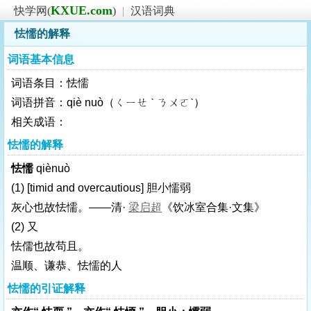
KXUE.com
快学网(
)
|
汉语词典
怯懦的解释
词语基本信息
词语条目：怯懦
词语拼音：qiè nuò（ㄑㄧㄝ ˋ ㄋㄨㄛˋ）
相关成语：
怯懦的解释
怯懦
qiènuò
(1)
[timid and overcautious]
胆小懦弱
灰心也故怯懦。——清·
梁启超
《饮冰室合集·文集》
(2) 又
怯儒也故苟且。
温顺、谦恭、怯懦的人
怯懦的引证解释