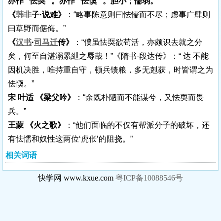
亦作“ 怯耎 ”。亦作“ 怯愞 ”。胆小；懦弱。
《
韩非
子·说难》
：“略事陈意则曰怯懦而不尽；虑事广肆则
曰草野而倨侮。”
《
汉书
·
司马迁
传》
：“僕虽怯耎欲苟活，亦颇识去就之分
矣，何至自湛溺累紲之辱哉！”《隋书·段达传》：“ 达 不能
因机决胜，唯持重自守，顿兵馈粮，多无剋获，时皆谓之为
怯愞。”
宋 叶适 《梁父吟》
：“余既朴陋而不能谋兮，又怯耎而畏
兵。”
王蒙 《火之歌》
：“他们面临的不仅有帮派分子的破坏，还
有怯懦和奴性这两位‘虎伥’的阻挠。”
相关词语
快学网 www.kxue.com
粤ICP备10088546号