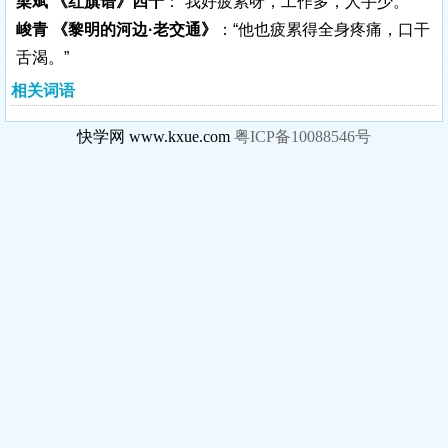
梁斌 《红旗谱》四十
：“我好疲累呀，工作多，人手少。”
峻青 《黎明的河边·老交通》
：“他也疲累得全身疼痛，口干
舌渴。”
相关词语
快学网 www.kxue.com
粤ICP备10088546号