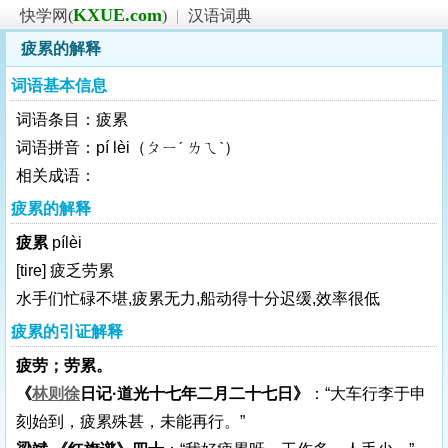
KXUE.com
快学网(
)
|
汉语词典
疲累的解释
词语基本信息
词语条目：疲累
词语拼音：pí lèi（ㄆㄧˊ ㄌㄟˋ）
相关成语：
疲累的解释
疲累
pílèi
[tire]
疲乏劳累
水手们忙碌不堪,疲累无力,船动得十分迟缓,效率很低
疲累的引证解释
疲劳；劳累。
《
林则徐
日记·道光十七年二月二十七日》
：“大车行李于申
刻始到，疲累殊甚，未能再行。”