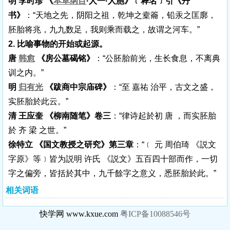
明 李时珍 《
本草纲目
·人一·人胞》﹝释名﹞引《丹
书》
：“天地之先，阴阳之祖，乾坤之槖籥，铅汞之匡廓，
胚胎将兆，九九数足，我则乘而载之，故谓之河车。”
2. 比喻事物的开始或起源。
唐
韩愈
《房公墓碣铭》
：“公胚胎前光，生长食息，不离典
训之内。”
明
归有光
《跋商中宗庙碑》
：“至 嘉祐 治平，古文之盛，
实胚胎於此云。”
清 王应奎 《柳南随笔》卷三
：“律诗起於初 唐 ，而实胚胎
於 齐 梁 之世。”
徐特立 《国文教授之研究》第三章
：“﹝ 元 周伯琦 《説文
字原》等﹞皆为説明 许氏 《説文》五百四十部而作，一切
字之偏旁，皆括於其中，九千餘字之意义，悉胚胎於此。”
相关词语
快学网 www.kxue.com
粤ICP备10088546号