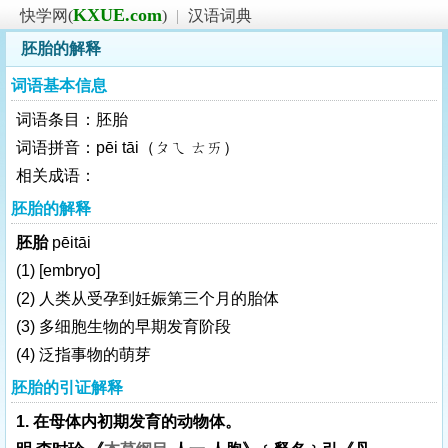
KXUE.com
快学网(
)
|
汉语词典
胚胎的解释
词语基本信息
词语条目：胚胎
词语拼音：pēi tāi（ㄆㄟ ㄊㄞ）
相关成语：
胚胎的解释
胚胎
pēitāi
(1)
[embryo]
(2) 人类从受孕到妊娠第三个月的胎体
(3) 多细胞生物的早期发育阶段
(4) 泛指事物的萌芽
胚胎的引证解释
1. 在母体内初期发育的动物体。