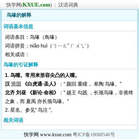
KXUE.com
快学网(
)
|
汉语词典
鸟喙的解释
词语基本信息
词语条目：鸟喙（鳥喙）
词语拼音：niǎo huì（ㄋㄧㄠˇ ㄏㄨㄟˋ）
相关成语：
鸟喙的引证解释
1. 鸟嘴。常用来形容尖凸的人嘴。
汉
班固
《白虎通·圣人》
：“ 颜回 重瞳， 皋陶 鸟喙。”
北齐 刘昼 《新论·命相》
：“ 越王 勾践 ，长颈鸟喙，非善终
之象，而 夏禹 亦长颈鸟喙。”
2. 星名。参见“ 鸟注 ”。
相关词语
快学网 www.kxue.com
粤ICP备10088546号