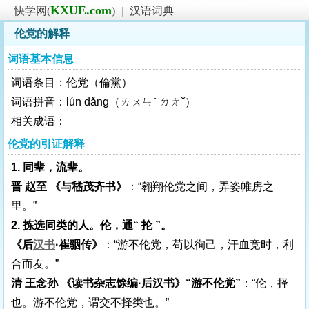
KXUE.com
快学网(
)
|
汉语词典
伦党的解释
词语基本信息
词语条目：伦党（倫黨）
词语拼音：lún dǎng（ㄌㄨㄣˊ ㄉㄤˇ）
相关成语：
伦党的引证解释
1. 同辈，流辈。
晋 赵至 《与嵇茂齐书》
：“翱翔伦党之间，弄姿帷房之
里。”
2. 拣选同类的人。伦，通“ 抡 ”。
《后
汉书
·崔骃传》
：“游不伦党，苟以徇己，汗血竞时，利
合而友。”
清 王念孙 《读书杂志馀编·后汉书》“游不伦党”
：“伦，择
也。游不伦党，谓交不择类也。”