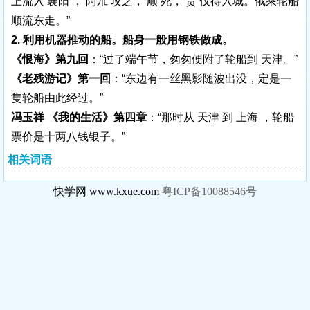
上流入 襄阳 ， 阿朮 攻之， 顺 死， 贵 仅得入城。俄乘轮船
顺流东走。”
2. 利用机器推动的船。船身一般用钢铁做成。
《恨海》第九回
：“过了端午节，匆匆便附了轮船到 天津。”
《老残游记》第一回
：“东边有一丝黑影随波出没，定是一
隻轮船由此经过。”
冯玉祥 《我的生活》第四章
：“那时从 天津 到 上海 ，轮船
票价是十两八钱银子。”
相关词语
快学网 www.kxue.com
粤ICP备10088546号