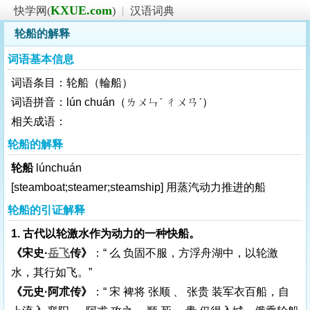
KXUE.com
快学网(
)
|
汉语词典
轮船的解释
词语基本信息
词语条目：轮船（輪船）
词语拼音：lún chuán（ㄌㄨㄣˊ ㄔㄨㄢˊ）
相关成语：
轮船的解释
轮船
lúnchuán
[steamboat;steamer;steamship]
用蒸汽动力推进的船
轮船的引证解释
1. 古代以轮激水作为动力的一种快船。
《宋史·
岳飞
传》
：“ 么 负固不服，方浮舟湖中，以轮激
水，其行如飞。”
《元史·阿朮传》
：“ 宋 裨将 张顺 、 张贵 装军衣百船，自