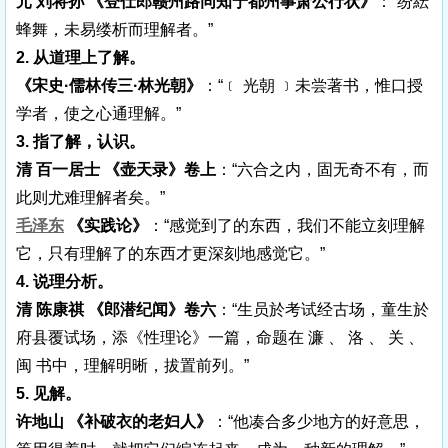
元 刘将孙 《登仕郎赣州路同知宁都州事萧公行状》
：“纷紜
蜂舞，未易缕析而理解者。”
2. 从道理上了解。
《宋史·儒林传三·林光朝》
：“﹝ 光朝 ﹞未尝著书，惟口授
学者，使之心通理解。”
3. 指了解，认识。
清 百一居士 《壶天录》卷上
：“六合之内，固无奇不有，而
此则尤难理解者矣。”
毛泽东
《实践论》
：“感觉到了的东西，我们不能立刻理解
它，只有理解了的东西才更深刻地感觉它。”
4. 说理分析。
清 陈康祺 《郎潜纪闻》卷六
：“生员於考试经古场，童生於
府县覆试场，添《性理论》一篇，命题在 濂 、 洛 、 关 、
闽 书中，理解明晰，拔置前列。”
5. 见解。
许地山 《补破衣的老妇人》
：“他凑合多少地方的好意思，