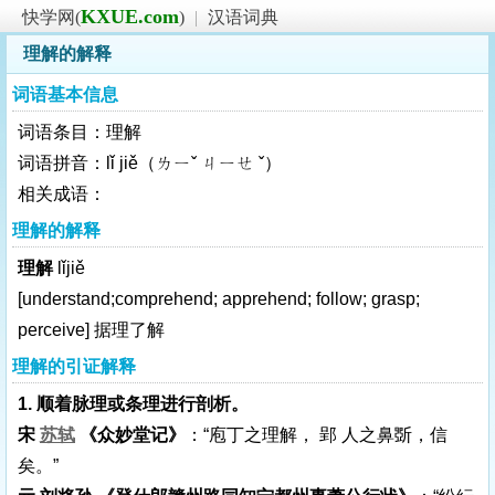
KXUE.com
快学网(
)
|
汉语词典
理解的解释
词语基本信息
词语条目：理解
词语拼音：lǐ jiě（ㄌㄧˇ ㄐㄧㄝ ˇ）
相关成语：
理解的解释
理解
lǐjiě
[understand;comprehend; apprehend; follow; grasp;
perceive]
据理了解
理解的引证解释
1. 顺着脉理或条理进行剖析。
宋
苏轼
《众妙堂记》
：“庖丁之理解， 郢 人之鼻斲，信
矣。”