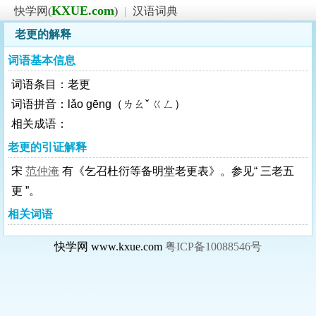
KXUE.com
快学网(
)
|
汉语词典
老更的解释
词语基本信息
词语条目：老更
词语拼音：lǎo gēng（ㄌㄠˇ ㄍㄥ）
相关成语：
老更的引证解释
宋
范仲淹
有《乞召杜衍等备明堂老更表》。参见“ 三老五
更 ”。
相关词语
快学网 www.kxue.com
粤ICP备10088546号