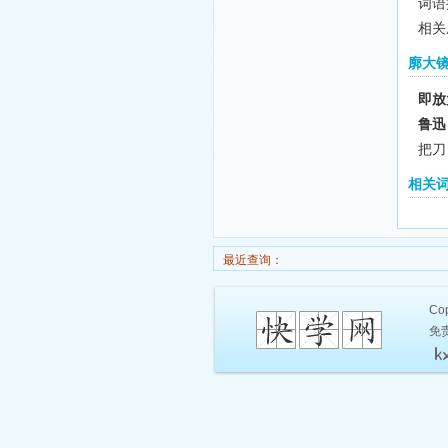
词语拼
相关
廓大
即放
鲁迅
把刀
相关
最近查询：
Cop
免