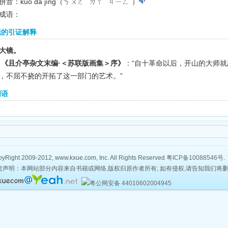
音：kuò dà jìng（ㄎㄨㄛˋ ㄉㄚˋ ㄐㄧㄥˋ）
成语：
镜的引证解释
大镜。
 《且介亭杂文末编·＜苏联版画集＞序》
：“自十革命以后，开山的大师
，不屈不挠的开拓了这一部门的艺术。”
词语
yRight 2009-2012, www.kxue.com, Inc. All Rights Reserved
粤ICP备10088546号
.
责声明：本网站部分内容来自书籍或网络,版权归原作者所有; 如有侵权,请告知我们将
粤公网安备 44010602004945