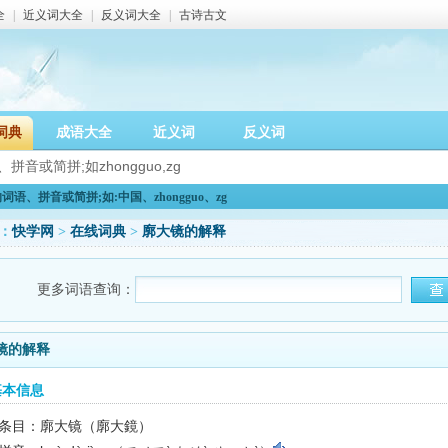
全
|
近义词大全
|
反义词大全
|
古诗古文
词典
成语大全
近义词
反义词
语、拼音或简拼;如:中国、zhongguo、zg
：
快学网
>
在线词典
>
廓大镜的解释
更多词语查询：
镜的解释
基本信息
条目：廓大镜（廓大鏡）