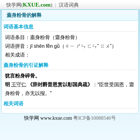
KXUE.com
快学网(
)
|
汉语词典
齑身粉骨的解释
词语基本信息
词语条目：齑身粉骨（齏身粉骨）
词语拼音：jī shēn fěn gǔ（ㄐㄧ ㄕㄣ ㄈㄣˇ ㄍㄨˇ）
相关成语：
齑身粉骨的引证解释
犹言粉身碎骨。
明
王守仁
《辞封爵普恩赏以彰国典疏》
：“臣世受国恩，齏
身粉骨，亦无以报。”
相关词语
快学网 www.kxue.com
粤ICP备10088546号