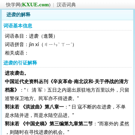
KXUE.com
快学网(
)
|
汉语词典
进袭的解释
词语基本信息
词语条目：进袭（進襲）
词语拼音：jìn xí（ㄐㄧㄣˋ ㄒㄧˊ）
相关成语：
进袭的引证解释
进攻袭击。
中国近代史资料丛刊《辛亥革命·南北议和·关于停战的清方
档案》
：“﹝ 清 军﹞五日之内退出原驻地方百里以外，只留
巡警保卫地方。民军亦不得进袭。”
郭沫若 《洪波曲》第八章一
：“ 日 寇不断的在进袭，不单
是水陆并进，而是水陆空品进。”
郭沫若 《中国史稿》第三编第九章第二节
：“而塞外的 柔然
，则随时在寻找进袭的机会。”