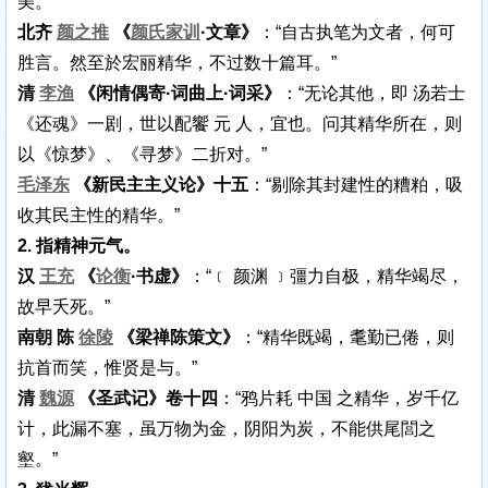
美。”
北齐
颜之推
《
颜氏家训
·文章》
：“自古执笔为文者，何可
胜言。然至於宏丽精华，不过数十篇耳。”
清
李渔
《闲情偶寄·词曲上·词采》
：“无论其他，即 汤若士
《还魂》一剧，世以配饗 元 人，宜也。问其精华所在，则
以《惊梦》、《寻梦》二折对。”
毛泽东
《新民主主义论》十五
：“剔除其封建性的糟粕，吸
收其民主性的精华。”
2. 指精神元气。
汉
王充
《
论衡
·书虚》
：“﹝ 颜渊 ﹞彊力自极，精华竭尽，
故早夭死。”
南朝 陈
徐陵
《梁禅陈策文》
：“精华既竭，耄勤已倦，则
抗首而笑，惟贤是与。”
清
魏源
《圣武记》卷十四
：“鸦片耗 中国 之精华，岁千亿
计，此漏不塞，虽万物为金，阴阳为炭，不能供尾閭之
壑。”