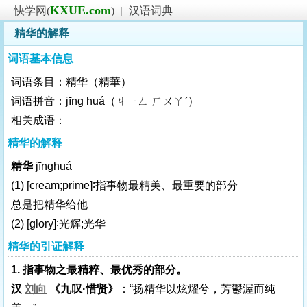
KXUE.com
快学网(
)
|
汉语词典
精华的解释
词语基本信息
词语条目：精华（精華）
词语拼音：jīng huá（ㄐㄧㄥ ㄏㄨㄚˊ）
相关成语：
精华的解释
精华
jīnghuá
(1)
[cream;prime]
∶指事物最精美、最重要的部分
总是把精华给他
(2)
[glory]
∶光辉;光华
精华的引证解释
1. 指事物之最精粹、最优秀的部分。
汉
刘向
《九叹·惜贤》
：“扬精华以炫燿兮，芳鬱渥而纯