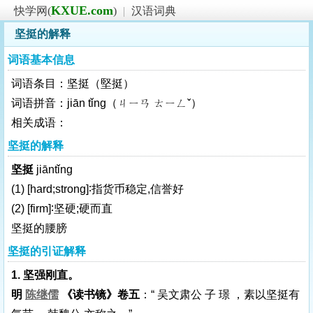
KXUE.com
快学网(
)
|
汉语词典
坚挺的解释
词语基本信息
词语条目：坚挺（堅挺）
词语拼音：jiān tǐng（ㄐㄧㄢ ㄊㄧㄥˇ）
相关成语：
坚挺的解释
坚挺
jiāntǐng
(1)
[hard;strong]
∶指货币稳定,信誉好
(2)
[firm]
∶坚硬;硬而直
坚挺的腰膀
坚挺的引证解释
1. 坚强刚直。
明
陈继儒
《读书镜》卷五
：“ 吴文肃公 子 璟 ，素以坚挺有