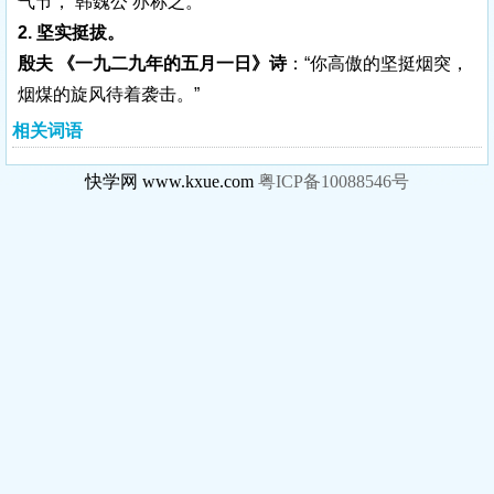
气节， 韩魏公 亦称之。”
2. 坚实挺拔。
殷夫 《一九二九年的五月一日》诗
：“你高傲的坚挺烟突，
烟煤的旋风待着袭击。”
相关词语
快学网 www.kxue.com
粤ICP备10088546号