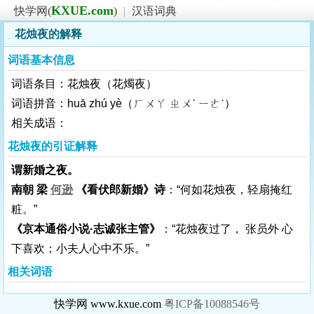
KXUE.com
快学网(
)
|
汉语词典
花烛夜的解释
词语基本信息
词语条目：花烛夜（花燭夜）
词语拼音：huā zhú yè（ㄏㄨㄚ ㄓㄨˊ ㄧㄜˋ）
相关成语：
花烛夜的引证解释
谓新婚之夜。
南朝 梁
何逊
《看伏郎新婚》诗
：“何如花烛夜，轻扇掩红
粧。”
《京本通俗小说·志诚张主管》
：“花烛夜过了， 张员外 心
下喜欢；小夫人心中不乐。”
相关词语
快学网 www.kxue.com
粤ICP备10088546号