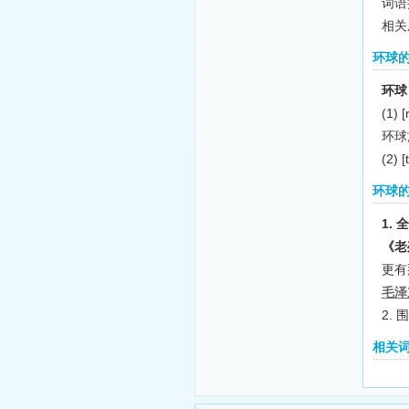
词语
相关
环球
环球
(1)
[
环球
(2)
[
环球
1.
《老
更有
毛泽
2.
相关