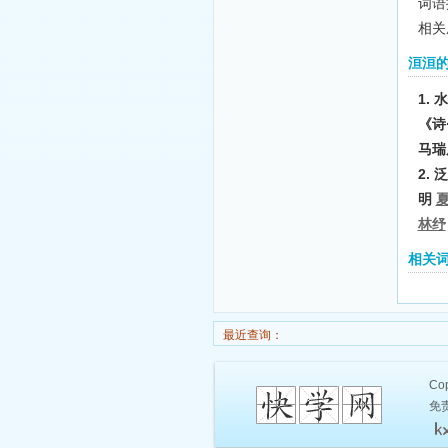
词语
相关
洹洹
1.
《诗
马瑞
2.
明
林纾
相关
最近查询：
Cop
免