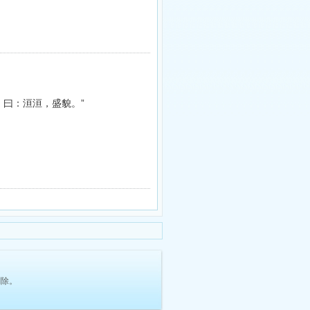
》曰：洹洹，盛貌。”
删除。