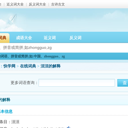
全
|
近义词大全
|
反义词大全
|
古诗古文
词典
成语大全
近义词
反义词
语、拼音或简拼;如:中国、zhongguo、zg
：
快学网
>
在线词典
>
洹洹的解释
更多词语查询：
的解释
基本信息
条目：洹洹