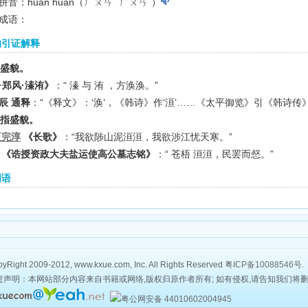
拼音：huán huán（ㄏㄨㄢˊ ㄏㄨㄢˊ）
成语：
的引证解释
 水盛貌。
·郑风·溱洧》
：“ 溱 与 洧 ，方涣涣。”
辰 通释
：“《释文》：‘涣’，《韩诗》作‘洹’……《太平御览》引《韩诗传
 泛指盛貌。
夏完淳
《长歌》
：“我欲陟山泥洹洹，我欲涉江忧天寒。”
《诰授资政大夫盐运使高公墓志铭》
：“ 苍梧 洹洹，民罢而惄。”
词语
yRight 2009-2012, www.kxue.com, Inc. All Rights Reserved
粤ICP备10088546号
.
责声明：本网站部分内容来自书籍或网络,版权归原作者所有; 如有侵权,请告知我们将
粤公网安备 44010602004945