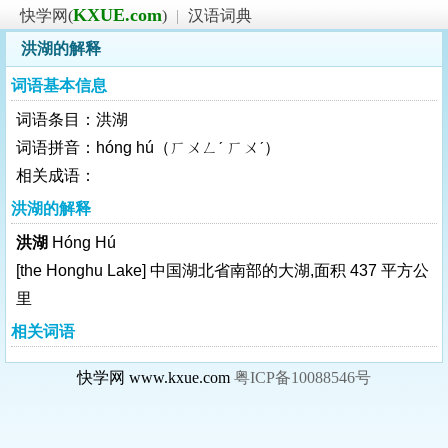
KXUE.com
快学网(
)
|
汉语词典
洪湖的解释
词语基本信息
词语条目：洪湖
词语拼音：hóng hú（ㄏㄨㄥˊ ㄏㄨˊ）
相关成语：
洪湖的解释
洪湖
Hóng Hú
[the Honghu Lake]
中国湖北省南部的大湖,面积 437 平方公
里
相关词语
快学网 www.kxue.com
粤ICP备10088546号