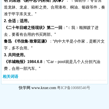
明 刘若愚 《酌中志·内府衙门职掌》
：“﹝御前作﹞专管营
造龙牀、龙桌、箱柜之类。合用漆布、桐油、银硃等件，奏
准于甲字库关支。”
2. 合适；适用。
《二十年目睹之怪现状》第二一回
：“﹝我﹞顺脚踱了进
去，要看有合用的书买两部。”
鲁迅 《书信集·致章廷谦》
：“内中大半是小作家，是断片文
字，多不合用。”
3. 共同使用。
《羊城晚报》1984.6.8
：“Car－pool就是几个人分担汽油
费，合用一部汽车。”
相关词语
快学网 www.kxue.com
粤ICP备10088546号