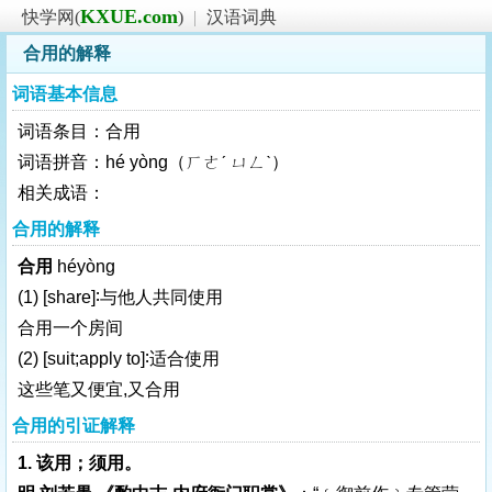
KXUE.com
快学网(
)
|
汉语词典
合用的解释
词语基本信息
词语条目：合用
词语拼音：hé yòng（ㄏㄜˊ ㄩㄥˋ）
相关成语：
合用的解释
合用
héyòng
(1)
[share]
∶与他人共同使用
合用一个房间
(2)
[suit;apply to]
∶适合使用
这些笔又便宜,又合用
合用的引证解释
1. 该用；须用。