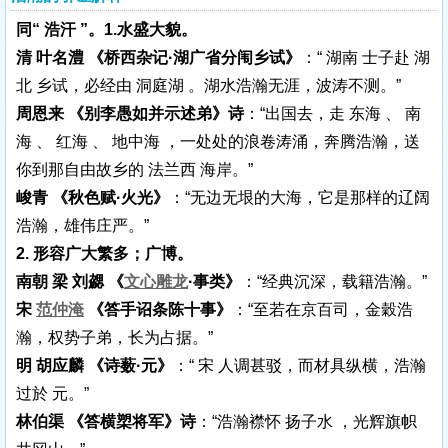
同“ 浩汗 ”。1.水盛大貌。
清 叶名澧 《桥西杂记·湖广省分闱乡试》
：“ 湖南 士子赴 湖
北 乡试，必经由 洞庭湖 。湖水浩瀚无涯，波涛不测。”
周恩来 《别李愚如并示述弟》诗
：“出国去，走 东海 、 南
海 、 红海 、 地中海 ，一处处的浪卷涛涌，奔腾浩瀚，送
你到那自由故乡的 法兰西 海岸。”
峻青 《秋色赋·火光》
：“无边无垠的大海，它是那样的辽阔
浩瀚，雄伟庄严。”
2. 形容广大繁多；广博。
南朝 梁 刘勰 《
文心雕龙
·事类》
：“经典沉深，载籍浩瀚。”
宋
范仲淹
《答手诏条陈十事》
：“至若在京百司，金穀浩
瀚，权势子弟，长为占据。”
明 胡应麟 《诗薮·元》
：“ 宋 人调甚驳，而材具纵横，浩瀚
过於 元。”
林伯渠 《答横槊将军》诗
：“浩瀚襟怀 扬子水 ，光辉旗帜