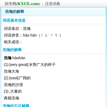
KXUE.com
快学网(
)
|
汉语词典
浩瀚的解释
词语基本信息
词语条目：浩瀚
词语拼音：hào hàn（ㄏㄠˋ ㄏㄢˋ）
相关成语：
浩瀚的解释
浩瀚
hàohàn
(1)
[very great]
∶水势广大的样子
浩瀚大海
(2)
[vast]
∶广阔的
浩瀚的沙漠
(3) ;大量的
典籍浩瀚
浩瀚的引证解释