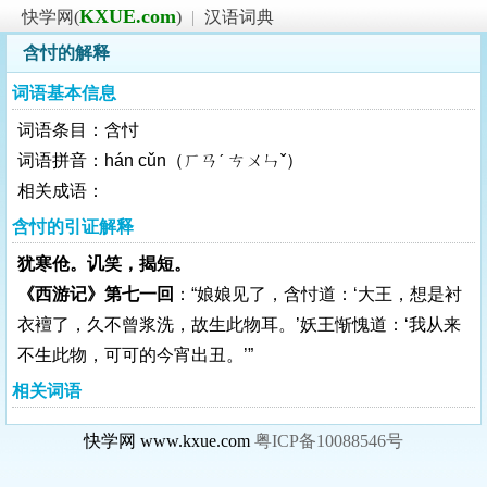
KXUE.com
快学网(
)
|
汉语词典
含忖的解释
词语基本信息
词语条目：含忖
词语拼音：hán cǔn（ㄏㄢˊ ㄘㄨㄣˇ）
相关成语：
含忖的引证解释
犹寒伧。讥笑，揭短。
《西游记》第七一回
：“娘娘见了，含忖道：‘大王，想是衬
衣襢了，久不曾浆洗，故生此物耳。’妖王惭愧道：‘我从来
不生此物，可可的今宵出丑。’”
相关词语
快学网 www.kxue.com
粤ICP备10088546号