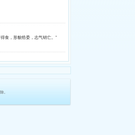
得食，形貌牿委，志气销亡。”
删除。