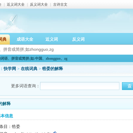
全
|
近义词大全
|
反义词大全
|
古诗古文
词典
成语大全
近义词
反义词
语、拼音或简拼;如:中国、zhongguo、zg
：
快学网
>
在线词典
>
牿委的解释
更多词语查询：
的解释
基本信息
条目：牿委