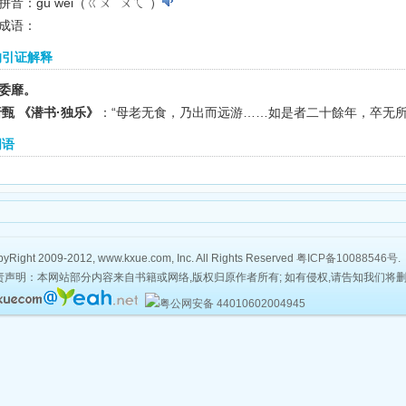
拼音：gù wěi（ㄍㄨˋ ㄨㄟˇ）
成语：
的引证解释
委靡。
唐甄 《潜书·独乐》
：“母老无食，乃出而远游……如是者二十餘年，卒无所
词语
yRight 2009-2012, www.kxue.com, Inc. All Rights Reserved
粤ICP备10088546号
.
责声明：本网站部分内容来自书籍或网络,版权归原作者所有; 如有侵权,请告知我们将
粤公网安备 44010602004945