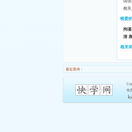
词语
相关
牿委
拘谨
清 
相关
最近查询：
Cop
免