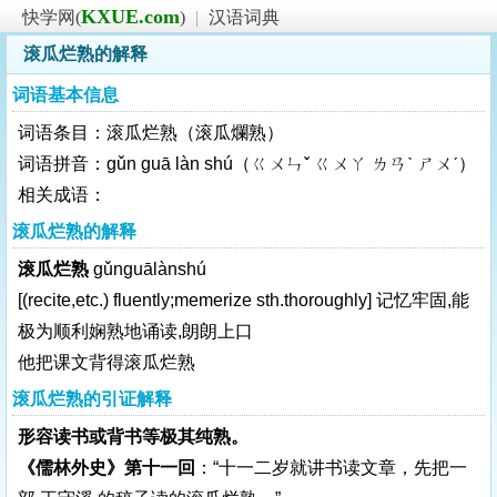
KXUE.com
快学网(
)
|
汉语词典
滚瓜烂熟的解释
词语基本信息
词语条目：滚瓜烂熟（滚瓜爛熟）
词语拼音：gǔn guā làn shú（ㄍㄨㄣˇ ㄍㄨㄚ ㄌㄢˋ ㄕㄨˊ）
相关成语：
滚瓜烂熟的解释
滚瓜烂熟
gǔnguālànshú
[(recite,etc.) fluently;memerize sth.thoroughly]
记忆牢固,能
极为顺利娴熟地诵读,朗朗上口
他把课文背得滚瓜烂熟
滚瓜烂熟的引证解释
形容读书或背书等极其纯熟。
《儒林外史》第十一回
：“十一二岁就讲书读文章，先把一