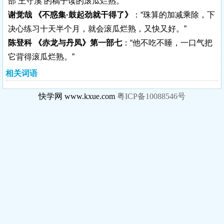
部 王守溪 的稿子读的滚瓜烂熟。”
谢觉哉 《不惑集·鼓起劲就干得了》
：“珠算的加减乘除，下
决心练习十天半个月，就会滚瓜烂熟，又快又好。”
陈登科 《赤龙与丹凤》第一部七
：“他不吃不睡，一口气把
它背得滚瓜烂熟。”
相关词语
快学网 www.kxue.com
粤ICP备10088546号