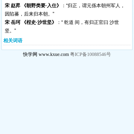
宋 赵昇 《朝野类要·入仕》
：“归正，谓元係本朝州军人，
因陷蕃，后来归本朝。”
宋 岳珂 《桯史·沙世坚》
：“ 乾道 间，有归正官曰 沙世
坚。”
相关词语
快学网 www.kxue.com
粤ICP备10088546号