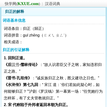
KXUE.com
快学网(
)
|
汉语词典
归正的解释
词语基本信息
词语条目：归正（歸正）
词语拼音：guī zhèng（ㄍㄨㄟ ㄓㄥˋ）
相关成语：
归正的引证解释
1. 回到正道。
《后
汉书
·儒林传论》
：“故人识君臣父子之纲，家知违邪归
正之路。”
《晋书·孔坦传》
：“诚反族归正之秋，图义建功之日也。”
《水浒传》第七九回
：“ 宋江 道：‘你们若如此疑心时，如
何能够归正？’”沪剧《罗汉钱》第一幕第一场：“任凭她行为
怎样坏，有了丈夫管教就归正。”
2. 宋 代称陷于外邦者返回本朝为归正。