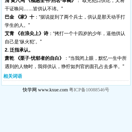
清 黄六鸿 《福惠全书·刑名·审鞫》
：“取兇犯口供讫，又将
干证唤问……皆供认不讳。”
巴金 《家》十
：“据说捉到了两个兵士，供认是那天动手打
学生的人。”
艾青 《在浪尖上》诗
：“拷打一个十四岁的少年，逼他供认
自己是‘纵火犯’。”
2. 泛指承认。
萧乾 《栗子·忧郁者的自白》
：“当我闭上眼，默忆一生中所
遇到的人物时，我得供认，狰狞如判官的面孔占去多半。”
相关词语
快学网 www.kxue.com
粤ICP备10088546号