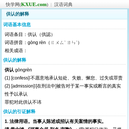
KXUE.com
快学网(
)
|
汉语词典
供认的解释
词语基本信息
词语条目：供认（供認）
词语拼音：gòng rèn（ㄍㄨㄙˋ ㄖㄣˋ）
相关成语：
供认的解释
供认
gòngrèn
(1)
[confess]
∶不愿意地承认短处、失败、懈怠、过失或罪责
(2)
[admission]
∶
[在刑法中]
被告对于某一事实或断言的真实
性予以承认
罪犯对此供认不讳
供认的引证解释
1. 法律用语。当事人陈述或招认有关案情的事实。