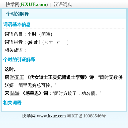
KXUE.com
快学网(
)
|
汉语词典
个时的解释
词语基本信息
词语条目：个时（箇時）
词语拼音：gè shí（ㄍㄜˋ ㄕㄧˊ）
相关成语：
个时的引证解释
这时。
唐
骆宾王
《代女道士王灵妃赠道士李荣》诗
：“箇时无数併
妖妍，箇里无穷总可怜。”
宋
陆游
《感皇恩》词
：“箇时方旋了，功名债。”
相关词语
快学网 www.kxue.com
粤ICP备10088546号