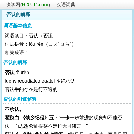
KXUE.com
快学网(
)
|
汉语词典
否认的解释
词语基本信息
词语条目：否认（否認）
词语拼音：fǒu rèn（ㄈㄡˇ ㄖㄣˋ）
相关成语：
否认的解释
否认
fǒurèn
[deny;repudiate;negate]
拒绝承认
否认牛的存在是行不通的
否认的引证解释
不承认。
瞿秋白 《饿乡纪程》五
：“一步一步前进的现象却不能否
认，而思想紊乱摇荡不定也
无可
讳言。”