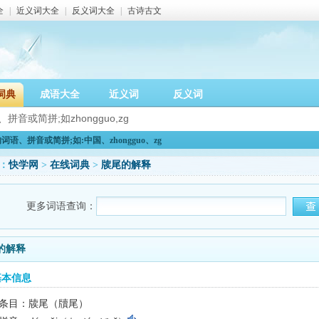
全
|
近义词大全
|
反义词大全
|
古诗古文
词典
成语大全
近义词
反义词
语、拼音或简拼;如:中国、zhongguo、zg
：
快学网
>
在线词典
>
牍尾的解释
更多词语查询：
的解释
基本信息
条目：牍尾（牘尾）