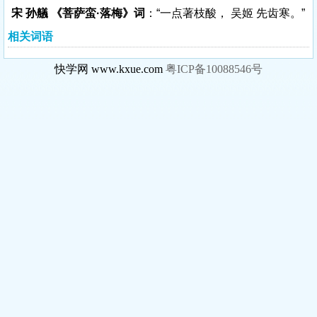
宋 孙艤 《菩萨蛮·落梅》词
：“一点著枝酸， 吴姬 先齿寒。”
相关词语
快学网 www.kxue.com
粤ICP备10088546号