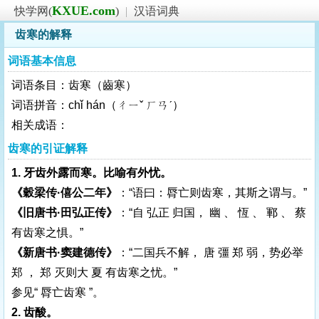
KXUE.com
快学网(
)
|
汉语词典
齿寒的解释
词语基本信息
词语条目：齿寒（齒寒）
词语拼音：chǐ hán（ㄔㄧˇ ㄏㄢˊ）
相关成语：
齿寒的引证解释
1. 牙齿外露而寒。比喻有外忧。
《穀梁传·僖公二年》
：“语曰：脣亡则齿寒，其斯之谓与。”
《旧唐书·田弘正传》
：“自 弘正 归国， 幽 、 恆 、 鄆 、 蔡
有齿寒之惧。”
《新唐书·窦建德传》
：“二国兵不解， 唐 彊 郑 弱，势必举
郑 ， 郑 灭则大 夏 有齿寒之忧。”
参见“ 脣亡齿寒 ”。
2. 齿酸。