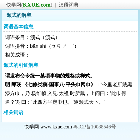
KXUE.com
快学网(
)
|
汉语词典
颁式的解释
词语基本信息
词语条目：颁式（頒式）
词语拼音：bān shì（ㄅㄢ ㄕㄧˋ）
相关成语：
颁式的引证解释
谓发布命令统一某项事物的规格或样式。
明 郎瑛 《七修类稿·国事八·平头巾网巾》
：“今里老所戴黑
漆方巾，乃 杨维楨 入见 太祖 时所戴，上问曰：‘此巾何
名？’对曰：‘此四方平定巾也。’遂颁式天下。”
相关词语
快学网 www.kxue.com
粤ICP备10088546号