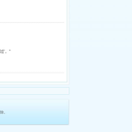
过’。”
删除。