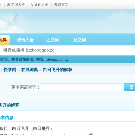
全
|
近义词大全
|
反义词大全
|
古诗古文
词典
成语大全
近义词
反义词
语、拼音或简拼;如:中国、zhongguo、zg
：
快学网
>
在线词典
>
白日飞升的解释
更多词语查询：
飞升的解释
基本信息
条目：白日飞升（白日飛昇）