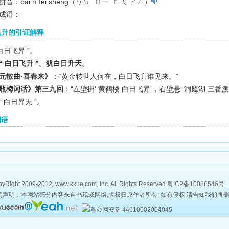
音：bái rì fēi shēng（ㄅㄞˊ ㄖㄧˋ ㄈㄟ ㄕㄥ）
成语：
飞升的引证解释
 白日飞昇 ”。
“ 白日飞升 ”。犹白日升天。
元散曲·喜春来》
：“黄金转世人何在，白日飞升谁见来。”
瓶梅词话》第三九回
：“左壁掛‘ 黄鹤楼 白日飞昇’，右壁悬‘ 洞庭湖 三番渡
“ 白日昇天 ”。
词语
yRight 2009-2012, www.kxue.com, Inc. All Rights Reserved
粤ICP备10088546号
.
责声明：本网站部分内容来自书籍或网络,版权归原作者所有; 如有侵权,请告知我们将
粤公网安备 44010602004945