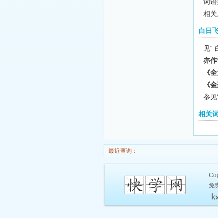
词语拼
相关
白日
见“
亦作
《全
《金
参见
相关
最近查询：
Cop
免