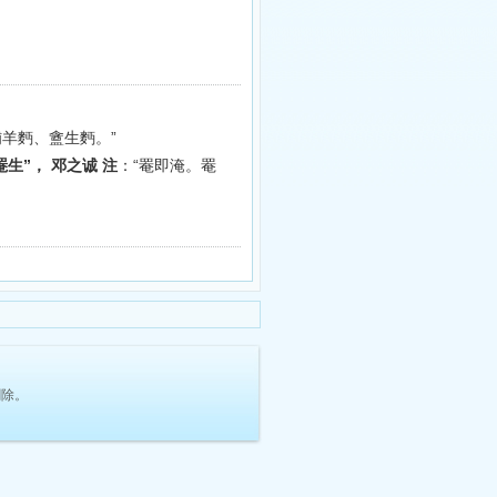
羊麪、盦生麪。”
罨生”， 邓之诚 注
：“罨即淹。罨
删除。