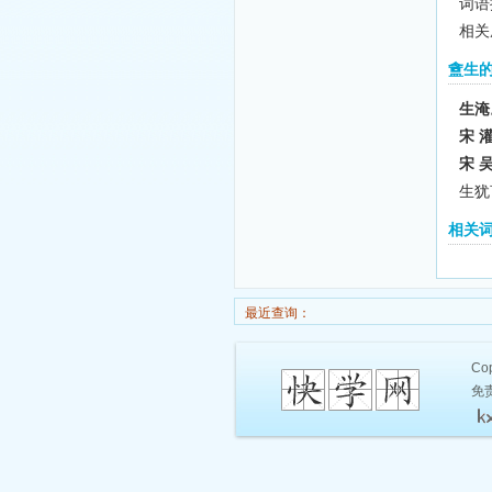
词语
相关
盦生
生淹
宋 
宋 
生犹
相关
最近查询：
Cop
免