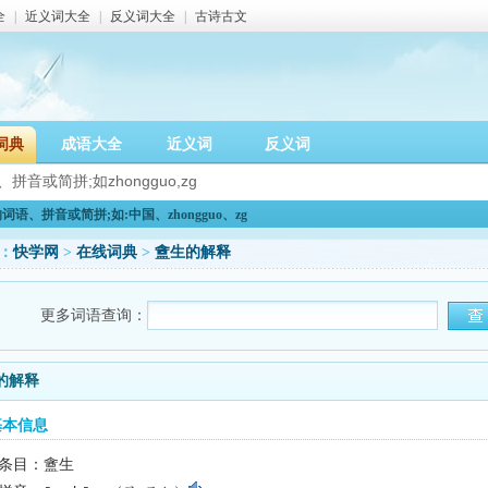
全
|
近义词大全
|
反义词大全
|
古诗古文
词典
成语大全
近义词
反义词
语、拼音或简拼;如:中国、zhongguo、zg
：
快学网
>
在线词典
>
盦生的解释
更多词语查询：
的解释
基本信息
条目：盦生