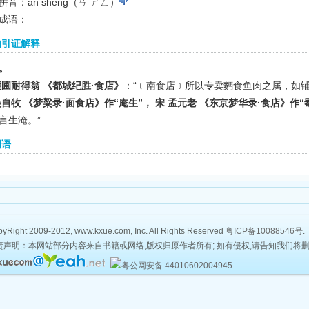
拼音：ān shēng（ㄢ ㄕㄥ）
成语：
的引证解释
。
灌圃耐得翁 《都城纪胜·食店》
：“﹝南食店﹞所以专卖麪食鱼肉之属，如铺
吴自牧 《梦粱录·面食店》作“庵生”， 宋 孟元老 《东京梦华录·食店》作“
言生淹。”
词语
yRight 2009-2012, www.kxue.com, Inc. All Rights Reserved
粤ICP备10088546号
.
责声明：本网站部分内容来自书籍或网络,版权归原作者所有; 如有侵权,请告知我们将
粤公网安备 44010602004945