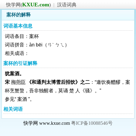
KXUE.com
快学网(
)
|
汉语词典
案杯的解释
词语基本信息
词语条目：案杯
词语拼音：àn bēi（ㄢˋ ㄅㄟ）
相关成语：
案杯的引证解释
犹案酒。
宋
梅尧臣
《和通判太博雪后招饮》之二
：“邀饮奏醴醪，案
杯烹蟹螯，吾非独醒者，莫诵 楚 人《骚》。”
参见“ 案酒 ”。
相关词语
快学网 www.kxue.com
粤ICP备10088546号