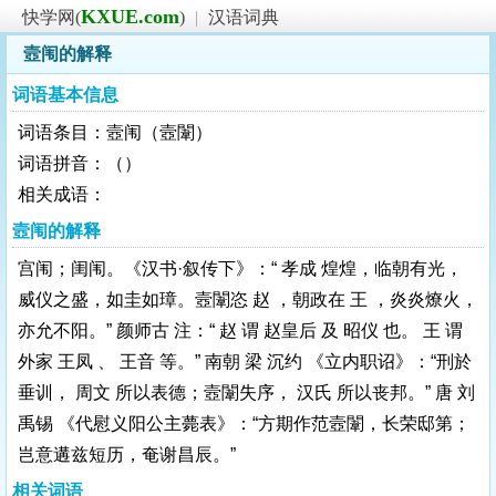
KXUE.com
快学网(
)
|
汉语词典
壼闱的解释
词语基本信息
词语条目：壼闱（壼闈）
词语拼音：（）
相关成语：
壼闱的解释
宫闱；闺闱。《汉书·叙传下》：“ 孝成 煌煌，临朝有光，
威仪之盛，如圭如璋。壼闈恣 赵 ，朝政在 王 ，炎炎燎火，
亦允不阳。” 颜师古 注：“ 赵 谓 赵皇后 及 昭仪 也。 王 谓
外家 王凤 、 王音 等。” 南朝 梁 沉约 《立内职诏》：“刑於
垂训， 周文 所以表德；壼闈失序， 汉氏 所以丧邦。” 唐 刘
禹锡 《代慰义阳公主薨表》：“方期作范壼闈，长荣邸第；
岂意遘兹短历，奄谢昌辰。”
相关词语