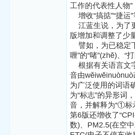
工作的代表性人物
增收“搞掂”“捷运
江蓝生说，为了更
版增加和调整了少
譬如，为已稳定下
喱”的“啫”(zhě)、“打
根据有关语言文字
音由wěiwěinuònuò
为广泛使用的词语确
为“标志”的异形词，读
音，并解释为“①标
第6版还增收了“CP
数)、PM2.5(在
ETC(电子不停车收