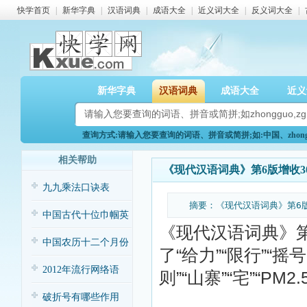
快学首页
|
新华字典
|
汉语词典
|
成语大全
|
近义词大全
|
反义词大全
|
新华字典
汉语词典
成语大全
近义
查询方式:请输入您要查询的词语、拼音或简拼;如:中国、zhongg
相关帮助
《现代汉语词典》第6版增收3
九九乘法口诀表
摘要：《现代汉语词典》第6
中国古代十位巾帼英
《现代汉语词典》
雄
中国农历十二个月份
了“给力”“限行”“摇号
的常见别称
2012年流行网络语
则”“山寨”“宅”“PM
破折号有哪些作用